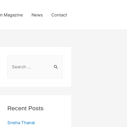
m Magazine
News
Contact
S
e
a
r
c
h
Recent Posts
f
o
Sneha Thanal