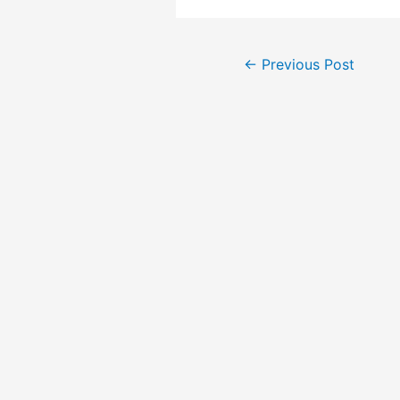
Post
←
Previous Post
navigation