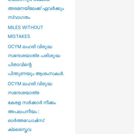
അരമനയിലേക്ക് ഏവർക്കും
സ്വാഗതം
MILES WITHOUT
MISTAKES
OCYM ലഹരി വിരുദ്ധ
സന്ദേശയാത്ര പരിശുദ്ധ
പിതാവിന്റെ
പിന്തുണയും ആശംസകൾ.
OCYM ലഹരി വിരുദ്ധ
സന്ദേശയാത്ര
കേരള സർക്കാർ നീക്കം
അപലപനീയം :
ഓർത്തഡോൿസ്‌
ക്രൈസ്തവ