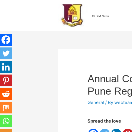
OCYM News
Annual C
Pune Reg
General
/ By
webtea
Spread the love