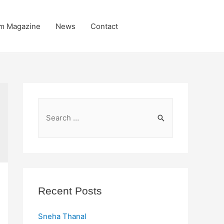
m Magazine
News
Contact
S
e
a
r
c
h
Recent Posts
f
o
Sneha Thanal