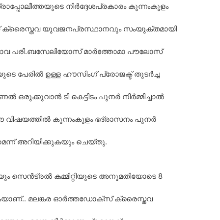
പ്പോലീത്തയുടെ നിർദ്ദേശപ്രകാരം കുന്നംകുളം
് ക്രൈസ്തവ യുവജനപ്രസ്ഥാനവും സംയുക്തമായി
 ബാവ പരി.ബസേലിയോസ് മാർത്തോമാ പൗലോസ്
ടെ പേരിൽ ഉള്ള ഹൗസിംഗ് പ്രോജക്ട് തുടർച്ച
ൽ ഒരുക്കുവാൻ ടി കെട്ടിടം പുനർ നിർമ്മിച്ചാൽ
. ഈ വിഷയത്തിൽ കുന്നംകുളം ഭദ്രാസനം പുനർ
െന്ന് അറിയിക്കുകയും ചെയ്തു.
ും സെൻട്രൽ കമ്മിറ്റിയുടെ അനുമതിയോടെ 8
കയാണ്.. മലങ്കര ഓർത്തഡോക്സ് ക്രൈസ്തവ