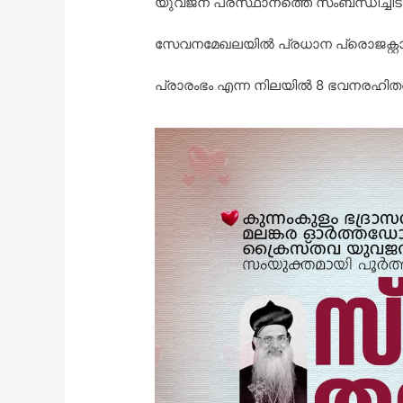
യുവജന പ്രസ്ഥാനത്തെ സംബന്ധിച്ചിടത
സേവനമേഖലയിൽ പ്രധാന പ്രൊജക്റ്റായ
പ്രാരംഭം എന്ന നിലയിൽ 8 ഭവനരഹിതർ