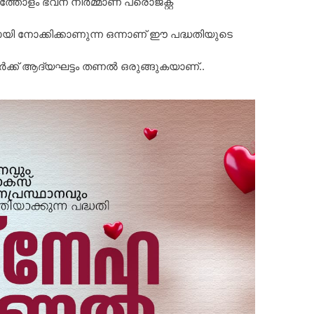
്തോളം ഭവന നിർമ്മാണ പ്രൊജക്റ്റ്
ി നോക്കിക്കാണുന്ന ഒന്നാണ് ഈ പദ്ധതിയുടെ
ക്ക് ആദ്യഘട്ടം തണൽ ഒരുങ്ങുകയാണ്..