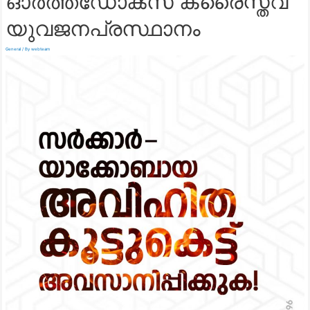
ഓർത്തഡോൿസ്‌ ക്രൈസ്തവ
യുവജനപ്രസ്ഥാനം
General
/ By
webteam