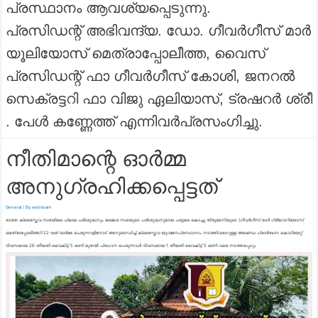
പ്രസ്ഥാനം ആവശ്യപ്പെടുന്നു.
പ്രസിഡന്റ്‌ അഭിവന്ദ്യ. ഡോ. ഗീവർഗീസ് മാർ
യൂലിയോസ് മെത്രാപ്പോലീത്ത, വൈസ്
പ്രസിഡന്റ്‌ ഫാ ഗീവർഗീസ് കോശി, ജനറൽ
സെക്രട്ടറി ഫാ വിജു ഏലിയാസ്, ട്രഷറർ ശ്രീ
. പേൾ കണ്ണേത്ത് എന്നിവർപ്രസംഗിച്ചു.
നീതിമാന്റെ ഓർമ്മ
അനുഗ്രഹിക്കപ്പെട്ടത്
General
/ By
webteam
ഭാരത ക്രൈസ്തവ സഭയിലെ പ്രഥമ പരിശുദ്ധനും മലങ്കര സഭയുടെ പരിശുദ്ധനുമായ പരുമല കൊച്ചു തിരുമേനിയുടെ (ഗീവർഗീസ് മാർ ഗ്രിഗോറിയോസ്
മെത്രാപ്പോലീത്ത)122-മത് ഓർമ്മ പെരുന്നാളിനോട് അനുബന്ധിച്ച് ക്രൈസ്തവ യുവജനപ്രസ്ഥാനം നടത്തിവരാറുള്ള അഖണ്ഡ പ്രാർത്ഥന കൊടിയേറ്റ്
ദിവസമായ 26 തീയതി വൈകിട്ട് 5 മണി മുതൽ പ്രധാന പെരുന്നാൾ ദിവസമായ 1 തീയതി വൈകിട്ട് 5 മണി വരെ നടത്തപ്പെടും