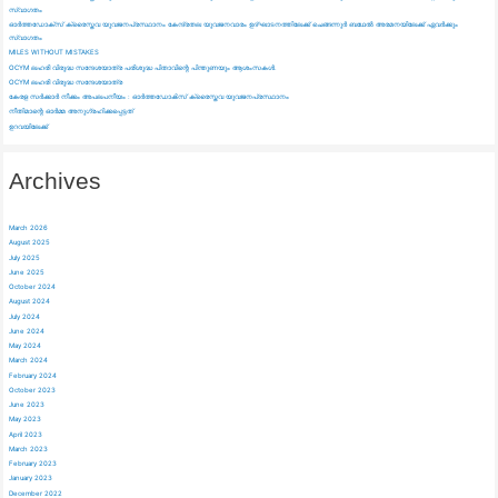
സ്വാഗതം
ഓർത്തഡോക്സ് ക്രൈസ്തവ യുവജനപ്രസ്ഥാനം കേന്ദ്രതല യുവജനവാരം ഉദ്ഘാടനത്തിലേക്ക് ചെങ്ങന്നുർ ബഥേൽ അരമനയിലേക്ക് ഏവർക്കും
സ്വാഗതം
MILES WITHOUT MISTAKES
OCYM ലഹരി വിരുദ്ധ സന്ദേശയാത്ര പരിശുദ്ധ പിതാവിന്റെ പിന്തുണയും ആശംസകൾ.
OCYM ലഹരി വിരുദ്ധ സന്ദേശയാത്ര
കേരള സർക്കാർ നീക്കം അപലപനീയം : ഓർത്തഡോൿസ്‌ ക്രൈസ്തവ യുവജനപ്രസ്ഥാനം
നീതിമാന്റെ ഓർമ്മ അനുഗ്രഹിക്കപ്പെട്ടത്
ഉറവയിലേക്ക്
Archives
March 2026
August 2025
July 2025
June 2025
October 2024
August 2024
July 2024
June 2024
May 2024
March 2024
February 2024
October 2023
June 2023
May 2023
April 2023
March 2023
February 2023
January 2023
December 2022