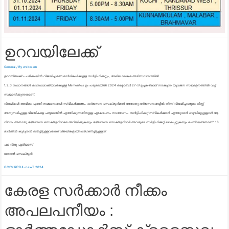
ഉറവയിലേക്ക്
General
/ By
webteam
ഉറവയിലേക്ക് – പരീക്ഷയിൽ വിജയിച്ച മത്സരാർഥികൾക്കുള്ള സർട്ടിഫിക്കറ്റും, അഖില മലങ്കര അടിസ്ഥാനത്തിൽ
1,2,3 സ്ഥാനങ്ങൾ കരസ്ഥമാക്കിയവർക്കുള്ള Mementos ഉം പരുമലയിൽ 2024 ഒക്ടോബർ 27 ന് ഉച്ചകഴിഞ്ഞ് നടക്കുന്ന യുവജന സമ്മേളനത്തിൽ വച്ച്
സമ്മാനിക്കുന്നതാണ്.
വിജയികൾ അവിടെ എത്തി സമ്മാനങ്ങൾ സ്വീകരിക്കണം. ഭദ്രാസന സെക്രട്ടറിമാർ അതാതു ഭദ്രാസനങ്ങളിൽ നിന്ന് വിജയിച്ചവരുടെ ലിസ്റ്റ്
അനുസരിച്ചുള്ള വിജയികളെ പരുമലയിൽ എത്തിക്കുന്നതിനുള്ള ഏകോപനം നടത്തണം. സർട്ടിഫിക്കറ്റ് സ്വീകരിക്കാൻ എത്തുവാൻ ബുദ്ധിമുട്ടുള്ളവർ ആ
വിവരം അതാതു ഭദ്രാസന സെക്രട്ടറിമാരെ അറിയിക്കുകയും ഭദ്രാസന സെക്രട്ടറിമാർ അവരുടെ സർട്ടിഫിക്കറ്റ് കൈപ്പറ്റുകയും ചെയ്യേണ്ടതാണ്. 18
മാർക്കിൽ കൂടുതൽ ലഭിച്ചിട്ടുള്ളവരാണ് വിജയികളായി പരിഗണിച്ചിട്ടുള്ളത്.
ഫാ വിജു ഏലിയാസ്
ജനറൽ സെക്രട്ടറി
OCYM RESUL-newT 2024
കേരള സർക്കാർ നീക്കം
അപലപനീയം :