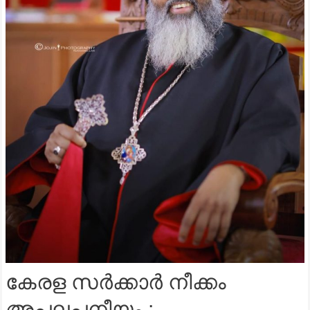
കേരള സർക്കാർ നീക്കം
അപലപനീയം :