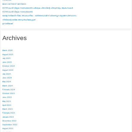
MILES WITHOUT MISTAKES
OCYM ലഹരി വിരുദ്ധ സന്ദേശയാത്ര പരിശുദ്ധ പിതാവിന്റെ പിന്തുണയും ആശംസകൾ.
OCYM ലഹരി വിരുദ്ധ സന്ദേശയാത്ര
കേരള സർക്കാർ നീക്കം അപലപനീയം : ഓർത്തഡോൿസ്‌ ക്രൈസ്തവ യുവജനപ്രസ്ഥാനം
നീതിമാന്റെ ഓർമ്മ അനുഗ്രഹിക്കപ്പെട്ടത്
ഉറവയിലേക്ക്
Archives
March 2026
August 2025
July 2025
June 2025
October 2024
August 2024
July 2024
June 2024
May 2024
March 2024
February 2024
October 2023
June 2023
May 2023
April 2023
March 2023
February 2023
January 2023
December 2022
September 2022
August 2022