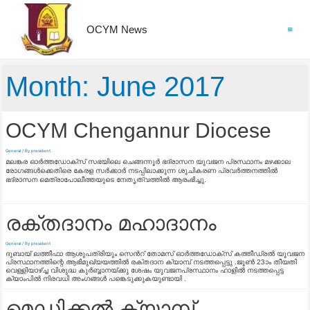
OCYM News
Main
Menu
Month: June 2017
OCYM Chengannur Diocese
General
/ By
president
മലങ്കര ഓർത്തഡോക്‌സ് സഭയിലെ ചെങ്ങന്നൂർ ഭദ്രാസന യുവജന പ്രസ്ഥാനം മഴക്കാല
രോഗങ്ങൾക്കെതിരെ കേരള സർക്കാർ നടപ്പിലാക്കുന്ന ശുചികരണ പ്രവർത്തനത്തിൽ
ഭദ്രാസന മെത്രാപോലീത്തയുടെ നേതൃത്വത്തിൽ ആരംഭിച്ചു.
രക്തദാനം മഹാദാനം
General
/ By
president
ദുബായ് ലത്തീഫാ ആശുപത്രിയും സെന്‍റ് തോമസ് ഓര്‍ത്തഡോക്സ് കത്തീഡ്രല്‍ യുവജന
പ്രസ്ഥാനത്തിന്റെ ആഭിമുഖ്യയത്തിൽ രക്തദാന ക്യാമ്പ് നടത്തപ്പെട്ടു .ജ
ൂണ്‍ 23ാം തീയതി
വെള്ളിയാഴ്ച്ച വിശുദ്ധ കുര്‍ബ്ബാനയ്ക്കു ശേഷം യുവജനപ്രസ്ഥാനം ഹാളില്‍ നടത്തപ്പെട്ട
ക്യാംപിൽ നിരവധി അംഗങ്ങൾ പങ്കെടുക്കുകയുണ്ടായി .
മെഡിക്കൽ ക്യാമ്പ്‌