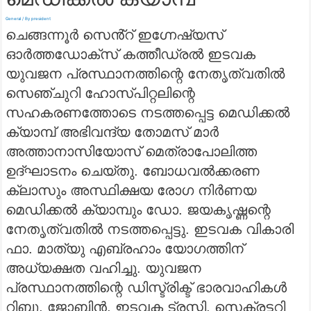
General
/ By
president
ചെങ്ങന്നൂർ സെൻ്റ് ഇഗ്നേഷ്യസ്
ഓർത്തഡോക്സ് കത്തീഡ്രൽ ഇടവക
യുവജന പ്രസ്ഥാനത്തിന്റെ നേതൃത്വതിൽ
സെഞ്ചുറി ഹോസ്പിറ്റലിന്റെ
സഹകരണത്തോടെ നടത്തപ്പെട്ട മെഡിക്കൽ
ക്യാമ്പ്‌ അഭിവന്ദ്യ തോമസ് മാർ
അത്താനാസിയോസ് മെത്രാപോലിത്ത
ഉദ്ഘാടനം ചെയ്തു. ബോധവൽക്കരണ
ക്ലാസും അസ്ഥിക്ഷയ രോഗ നിർണയ
മെഡിക്കൽ ക്യാമ്പും ഡോ. ജയകൃഷ്ണന്റെ
നേതൃത്വതിൽ നടത്തപ്പെട്ടു. ഇടവക വികാരി
ഫാ. മാത്യു എബ്രഹാം യോഗത്തിന്
അധ്യക്ഷത വഹിച്ചു. യുവജന
പ്രസ്ഥാനത്തിന്റെ ഡിസ്ട്രിക്ട് ഭാരവാഹികൾ
റിബു, ജോബിൻ, ഇടവക ട്രസ്റ്റി, സെക്രട്ടറി