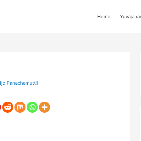
Home
Yuvajana
ijo Panachamuttil