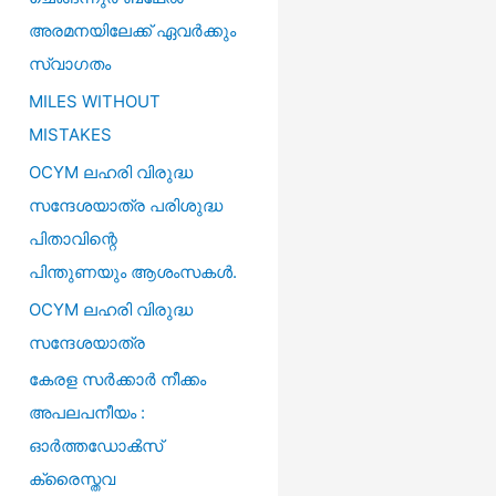
അരമനയിലേക്ക് ഏവർക്കും
സ്വാഗതം
MILES WITHOUT
MISTAKES
OCYM ലഹരി വിരുദ്ധ
സന്ദേശയാത്ര പരിശുദ്ധ
പിതാവിന്റെ
പിന്തുണയും ആശംസകൾ.
OCYM ലഹരി വിരുദ്ധ
സന്ദേശയാത്ര
കേരള സർക്കാർ നീക്കം
അപലപനീയം :
ഓർത്തഡോൿസ്‌
ക്രൈസ്തവ