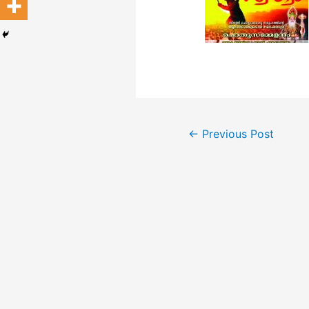
Post
←
Previous Post
navigation