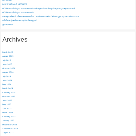
സ്വാഗതം
MILES WITHOUT MISTAKES
OCYM ലഹരി വിരുദ്ധ സന്ദേശയാത്ര പരിശുദ്ധ പിതാവിന്റെ പിന്തുണയും ആശംസകൾ.
OCYM ലഹരി വിരുദ്ധ സന്ദേശയാത്ര
കേരള സർക്കാർ നീക്കം അപലപനീയം : ഓർത്തഡോൿസ്‌ ക്രൈസ്തവ യുവജനപ്രസ്ഥാനം
നീതിമാന്റെ ഓർമ്മ അനുഗ്രഹിക്കപ്പെട്ടത്
ഉറവയിലേക്ക്
Archives
March 2026
August 2025
July 2025
June 2025
October 2024
August 2024
July 2024
June 2024
May 2024
March 2024
February 2024
October 2023
June 2023
May 2023
April 2023
March 2023
February 2023
January 2023
December 2022
September 2022
August 2022