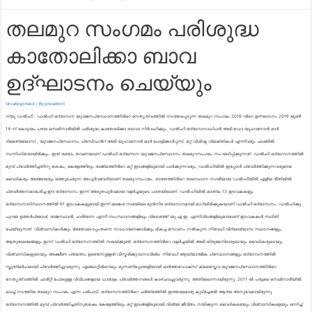
തലമുറ സംഗമം പരിശുദ്ധ
കാതോലിക്കാ ബാവ
ഉദ്ഘാടനം ചെയ്യും
Uncategorized
/ By
president
ന്യൂ ഡല്‍ഹി : ഡല്‍ഹി ഭദ്രാസന യുവജനപ്രസ്ഥാനത്തിന്‍റെ നേതൃത്വത്തില്‍ നടത്തപ്പെടുന്ന തലമുറ സംഗമം 2016-ന്‍റെ ഉദ്ഘാടനം 2016 ജൂണ്‍
14-ന് കോട്ടയം പഴയ സെമിനാരിയില്‍ പരിശുദ്ധ കാതോലിക്കാ ബാവാ നിര്‍വഹിക്കും. ഡല്‍ഹി ഭദ്രാസനാധിപന്‍ അഭി.ഡോ.യൂഹാനോന്‍ മാര്‍
ദിമെത്രയോസ് , യുവജനപ്രസ്ഥാനം പ്രസിഡന്‍റ് അഭി.യൂഹാനോന്‍ മാര്‍ പോളിക്കാര്‍പ്പസ്, മറ്റ് വിശിഷ്ട വ്യക്തികള്‍ എന്നിവരും ചടങ്ങില്‍
സന്നിഹിതരായിരിക്കും. ഇത് രണ്ടാം തവണയാണ് ഡല്‍ഹി ഭദ്രാസന യുവജനപ്രസ്ഥാനം തലമുറസംഗമം സംഘടിപ്പിക്കുന്നത്. ഡല്‍ഹി ഭദ്രാസനത്തില്‍
മുമ്പ് പ്രവര്‍ത്തിച്ചതിനു ശേഷം, കേരളത്തിലും രാജ്യത്തിന്‍റെ മറ്റ് ഇടങ്ങളിലുമായി പാര്‍ക്കുന്നവരും, ഡല്‍ഹിയില്‍ ഇപ്പോള്‍ പ്രവര്‍ത്തിക്കുന്നവരുമായ
വൈദികരും അത്മായരും ഒത്തുചേരുന്ന അപൂര്‍വവേദിയാണ് തലമുറസംഗമം. ഭാരതത്തിന്‍റെ തലസ്ഥാന നഗരിയായ ഡല്‍ഹിയില്‍ എളിയ രീതിയില്‍
പ്രവര്‍ത്തനമാരംഭിച്ച ഈ ഭദ്രാസനം ഇന്ന് അഭൂതപൂര്‍വമായ വളര്‍ച്ചയുടെ പാതയിലാണ്. ഡല്‍ഹിയില്‍ മാത്രം 13 ഇടവകകളും
ഭദ്രാസനാടിസ്ഥാനത്തില്‍ 61 ഇടവകകളുമായി ഇന്ന് മലങ്കര സഭയിലെ മുന്‍നിര ഭദ്രാസനമായി മാറിയിരിക്കുകയാണ് ഡല്‍ഹി ഭദ്രാസനം. ഡല്‍ഹിക്കു
പുറമേ ഉത്തര്‍പ്രദേശ്, രാജസ്ഥാന്‍, ഹരിയാന എന്നീ സംസ്ഥാനങ്ങളിലും വിദേശത്ത് യു.എ.ഇ. എന്നിവിടങ്ങളിലുമായാണ് ഇടവകകള്‍ സ്ഥിതി
ചെയ്യുന്നത്. വിശ്വാസികള്‍ക്കും അതോടൊപ്പംതന്നെ സാധാരണക്കാര്‍ക്കും മികച്ച സേവനം നല്‍കുന്ന നിരവധി വിദ്യാഭ്യാസ സ്ഥാനങ്ങളും,
ആതുരാലയങ്ങളും ഇന്ന് ഡല്‍ഹി ഭദ്രാസനത്തില്‍ സഭയ്ക്കുണ്ട്. ഭദ്രാസനത്തിന്‍റെ വളര്‍ച്ചയില്‍ അഭി.തിരുമേനിമാരുടെയും വൈദികരുടെയും
വിശ്വാസികളുടെയും അക്ഷീണ പ്രയത്നം ഉണ്ടെന്നുള്ളത് വിസ്മരിക്കുവാനാവില്ല. നിരവധി ആദ്ധ്യാത്മിക പ്രസ്ഥാനങ്ങളും ഭദ്രാസനത്തില്‍
സ്തുത്യര്‍ഹമായി പ്രവര്‍ത്തിച്ചുവരുന്നു. എല്ലാറ്റിന്‍റെയും മുന്നണിപ്പോരാളിയായി ഓര്‍ത്തഡോക്സ് ക്രൈസ്തവ യുവജനപ്രസ്ഥാനത്തിന്‍റെ
നേതൃത്വത്തില്‍ ചാരിറ്റി പോലുള്ള വിവിധങ്ങളായ ധാരാളം പ്രവര്‍ത്തനങ്ങള്‍ കാഴ്ചവച്ചുവരുന്നു. അതിലൊന്നായിരുന്നു. 2011 ല്‍ പരുമല സെമിനാരിയില്‍
വെച്ച് നടത്തിയ തലമുറ സംഗമം എന്ന പരിപാടി. ഭദ്രാസനത്തിന്‍റെ ചരിത്രത്തില്‍ ഇത്തരമൊരു കൂടിച്ചേരല്‍ ആദ്യ അനുഭവമായിരുന്നു.
ഭദ്രാസനത്തില്‍ മുമ്പ് പ്രവര്‍ത്തിച്ചതിനുശേഷം കേരളത്തിലും മറ്റ് ഇടങ്ങളിലുമായി വിശ്രമ ജീവിതം നയിക്കുന്ന വൈദികരെയും വിശ്വാസികളെയും ഒന്നിച്ച്