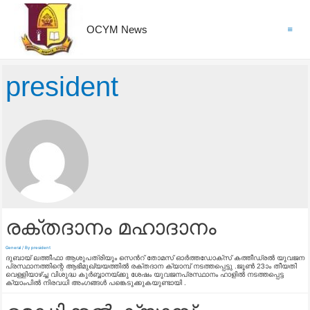
OCYM News
Main
Menu
president
രക്തദാനം മഹാദാനം
General
/ By
president
ദുബായ് ലത്തീഫാ ആശുപത്രിയും സെന്‍റ് തോമസ് ഓര്‍ത്തഡോക്സ് കത്തീഡ്രല്‍ യുവജന
പ്രസ്ഥാനത്തിന്റെ ആഭിമുഖ്യയത്തിൽ രക്തദാന ക്യാമ്പ് നടത്തപ്പെട്ടു .ജ
ൂണ്‍ 23ാം തീയതി
വെള്ളിയാഴ്ച്ച വിശുദ്ധ കുര്‍ബ്ബാനയ്ക്കു ശേഷം യുവജനപ്രസ്ഥാനം ഹാളില്‍ നടത്തപ്പെട്ട
ക്യാംപിൽ നിരവധി അംഗങ്ങൾ പങ്കെടുക്കുകയുണ്ടായി .