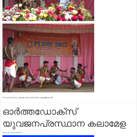
For more photos, please visit ocymonline.org/gallery.php
ഓർത്തഡോക്സ്
യുവജനപ്രസ്ഥാന കലാമേള
General
/ By
president