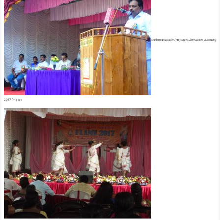
ഓർത്തഡോക്സ് യുവജനപ്രസ്ഥാന കലാമേള
2017 Photos