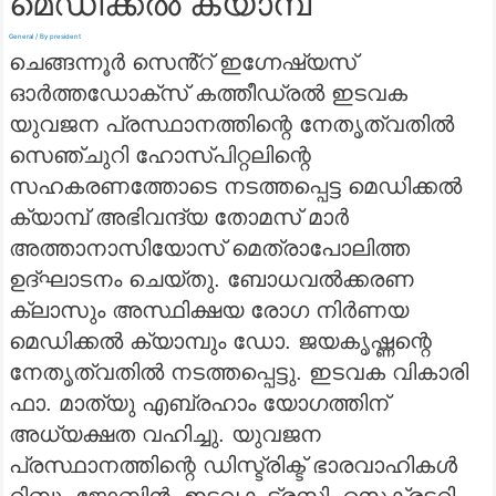
മെഡിക്കൽ ക്യാമ്പ്‌
General
/ By
president
ചെങ്ങന്നൂർ സെൻ്റ് ഇഗ്നേഷ്യസ്
ഓർത്തഡോക്സ് കത്തീഡ്രൽ ഇടവക
യുവജന പ്രസ്ഥാനത്തിന്റെ നേതൃത്വതിൽ
സെഞ്ചുറി ഹോസ്പിറ്റലിന്റെ
സഹകരണത്തോടെ നടത്തപ്പെട്ട മെഡിക്കൽ
ക്യാമ്പ്‌ അഭിവന്ദ്യ തോമസ് മാർ
അത്താനാസിയോസ് മെത്രാപോലിത്ത
ഉദ്ഘാടനം ചെയ്തു. ബോധവൽക്കരണ
ക്ലാസും അസ്ഥിക്ഷയ രോഗ നിർണയ
മെഡിക്കൽ ക്യാമ്പും ഡോ. ജയകൃഷ്ണന്റെ
നേതൃത്വതിൽ നടത്തപ്പെട്ടു. ഇടവക വികാരി
ഫാ. മാത്യു എബ്രഹാം യോഗത്തിന്
അധ്യക്ഷത വഹിച്ചു. യുവജന
പ്രസ്ഥാനത്തിന്റെ ഡിസ്ട്രിക്ട് ഭാരവാഹികൾ