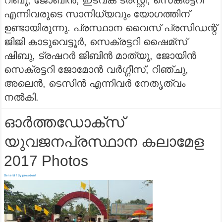
റിബു, ജോബിൻ, ഇടവക ട്രസ്റ്റി, സെക്രട്ടറി
എന്നിവരുടെ സാനിധ്യവും യോഗത്തിന്
ഉണ്ടായിരുന്നു. പ്രസ്ഥാന വൈസ് പ്രസിഡന്റ്‌
ജിജി കാടുവെട്ടൂർ, സെക്രട്ടറി ഷൈമ്സ്
ഷിബു, ട്രഷറർ ജിബിൻ മാത്യു, ജോയിൻ
സെക്രട്ടറി ജോമോൻ വർഗ്ഗീസ്, റിഞ്ചു,
അലെൻ, ടെസിൻ എന്നിവർ നേതൃത്വം
നൽകി.
ഓർത്തഡോക്സ്
യുവജനപ്രസ്ഥാന കലാമേള
2017 Photos
General
/ By
president