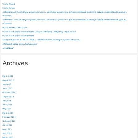
Sneha Thanal
Sneha Yanam
ഓർത്തഡോക്സ് ക്രൈസ്തവ യുവജനപ്രസ്ഥാനം കേന്ദ്രതല യുവജനവാരം ഉദ്ഘാടനത്തിലേക്ക് ചെങ്ങന്നുർ ബഥേൽ അരമനയിലേക്ക് ഏവർക്കും
സ്വാഗതം
ഓർത്തഡോക്സ് ക്രൈസ്തവ യുവജനപ്രസ്ഥാനം കേന്ദ്രതല യുവജനവാരം ഉദ്ഘാടനത്തിലേക്ക് ചെങ്ങന്നുർ ബഥേൽ അരമനയിലേക്ക് ഏവർക്കും
സ്വാഗതം
MILES WITHOUT MISTAKES
OCYM ലഹരി വിരുദ്ധ സന്ദേശയാത്ര പരിശുദ്ധ പിതാവിന്റെ പിന്തുണയും ആശംസകൾ.
OCYM ലഹരി വിരുദ്ധ സന്ദേശയാത്ര
കേരള സർക്കാർ നീക്കം അപലപനീയം : ഓർത്തഡോൿസ്‌ ക്രൈസ്തവ യുവജനപ്രസ്ഥാനം
നീതിമാന്റെ ഓർമ്മ അനുഗ്രഹിക്കപ്പെട്ടത്
ഉറവയിലേക്ക്
Archives
March 2026
August 2025
July 2025
June 2025
October 2024
August 2024
July 2024
June 2024
May 2024
March 2024
February 2024
October 2023
June 2023
May 2023
April 2023
March 2023