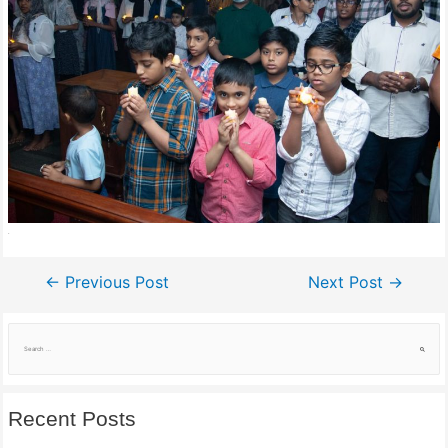
.
Post
←
Previous Post
Next Post
→
navigation
S
e
a
r
c
h
f
Recent Posts
o
r
: