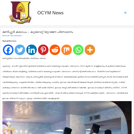
OCYM News
Main
Menu
മണിപ്പൂർ കലാപം – കുവൈറ്റ്‌ യുവജന പ്രസ്ഥാനം
General
/ By
webteam
Spread the love
മണിപ്പൂരിലെ നരഹത്യക്കെതിരേ പ്രതിഷേധ ജ്വാല:
കുവൈറ്റ് : സെൻറ് സ്റ്റീഫൻസ് ഇന്ത്യൻ ഓർത്തഡോക്സ് ക്രൈസ്തവ യുവജന പ്രസ്ഥാനം 2023 ജൂൺ 23 വെള്ളിയാഴ്ച്ച വി.കുർബാനയ്ക്ക് ശേഷം
പ്രതിഷേധ ജ്വാല തെളിയിച്ചു. ഓർത്തഡോക്സ്‌ ക്രൈസ്തവ യുവജന പ്രസ്ഥാനം പ്രസിഡന്റ് അഭിവന്ദ്യ ഡോ. ഗീവർഗീസ് മാർ യൂലിയോസ്‌
തിരുമേനിയുടെ ആഹ്വാന പ്രകാരം മണിപ്പൂരിൽ ക്രൈസ്തവർ നേരിടുന്ന അക്രമങ്ങൾക്ക് എതിരെ തദവസരത്തിൽ മണിപ്പുർ പീഡിത ജനതയ്ക്ക് വേണ്ടി
പ്രാർത്ഥിക്കുകയും, ഐക്യദാർഢ്യം പ്രഖ്യാപിക്കുകയും ചെയ്തു. ഇടവക വികാരി ജോൺ ജേക്കബ് അച്ചൻ പ്രാർത്ഥനകൾക്ക് നേതൃത്തം നൽകി,
കൽക്കട്ടാ ദദ്രാസന കൗൺസിൽ അംഗം ശ്രീ ഷാജി വർഗീസ്, ഇടവക ട്രസ്റ്റി ശ്രീ ജെയിംസ് ജോർജ് , ഇടവക സെക്രട്ടറി ശ്രീ മിനു വർഗീസ് , OCYM
യൂണിറ്റ് സെക്രട്ടറി ശ്രീ ബിജോ ഡാനിയേൽ കൊച്ചുതറയിൽ , ട്രഷറർ ശ്രീ ഫെലിക്സ് മാമച്ചൻ, OCYM കമ്മിറ്റിയംഗങ്ങൾ , പ്രസ്ഥാനം പ്രവർത്തകർ,
ഇടവക വിശ്വാസി സമൂഹം ഏവരും പ്രാർത്ഥനയിൽ പങ്കാളികളായി…