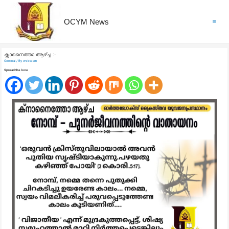
OCYM News
Main
Menu
ക്നാനൈത്താ ആഴ്ച്ച :-
General
/ By
webteam
Spread the love